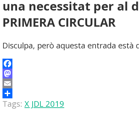
una necessitat per al 
PRIMERA CIRCULAR
Disculpa, però aquesta entrada està
Facebook
Mastodon
Email
Share
Tags:
X JDL 2019