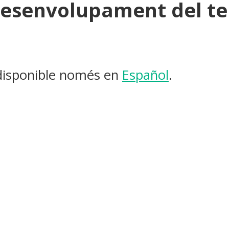
desenvolupament del terr
 disponible només en
Español
.