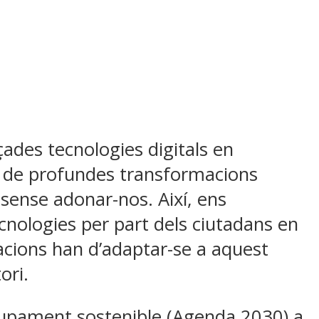
çades tecnologies digitals en
a de profundes transformacions
 sense adonar-nos. Així, ens
cnologies per part dels ciutadans en
acions han d’adaptar-se a aquest
ori.
olupament sostenible (Agenda 2030) a