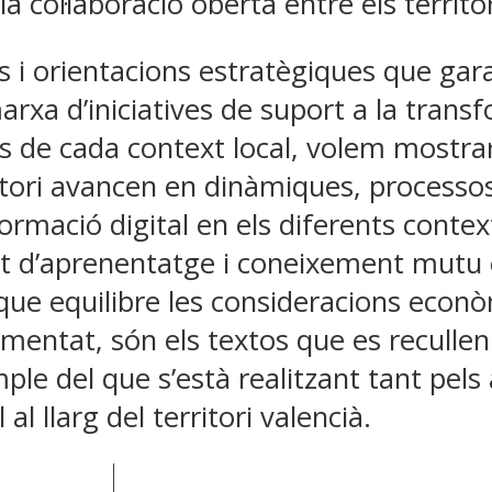
 col·laboració oberta entre els territor
es i orientacions estratègiques que ga
a d’iniciatives de suport a la transfor
ues de cada context local, volem mostra
itori avancen en dinàmiques, processos 
ormació digital en els diferents contex
at d’aprenentatge i coneixement mutu 
ue equilibre les consideracions econòm
omentat, són els textos que es recullen
le del que s’està realitzant tant pels 
l llarg del territori valencià.