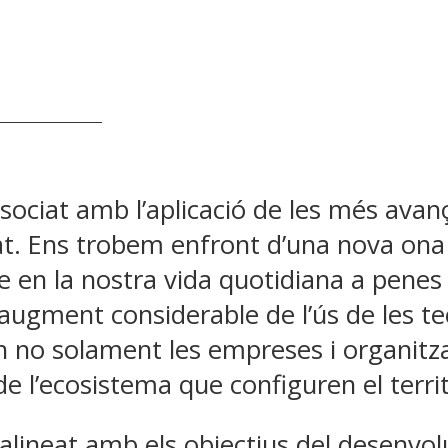
ssociat amb l’aplicació de les més avan
tat. Ens trobem enfront d’una nova on
se en la nostra vida quotidiana a penes
ugment considerable de l’ús de les te
on no solament les empreses i organitz
de l’ecosistema que configuren el territ
alineat amb els objectius del desenv