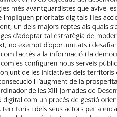
ogies més avantguardistes que avive le
ue impliquen prioritats digitals i les ac
ent, un dels majors reptes als quals s’
ges d’adoptar tal estratègia de modern
ext, no exempt d’oportunitats i desafi
i com l’accés a la informació i la democ
, com es configuren nous serveis públic
onjunt de les iniciatives dels territori
 consecució i l’augment de la prosperit
rdinador de les XIII Jornades de Dese
digital com un procés de gestió orient
erritoris i dels seus actors per a enca