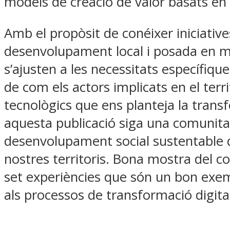
models de creació de valor basats en la
Amb el propòsit de conéixer iniciativ
desenvolupament local i posada en marx
s’ajusten a les necessitats específiq
de com els actors implicats en el terr
tecnològics que ens planteja la transf
aquesta publicació siga una comunit
desenvolupament social sustentable q
nostres territoris. Bona mostra del c
set experiències que són un bon exemp
als processos de transformació digital a