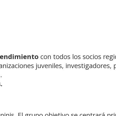
tendimiento
con todos los socios regi
anizaciones juveniles, investigadores,
.
.
ninis. El grupo objetivo se centrará p