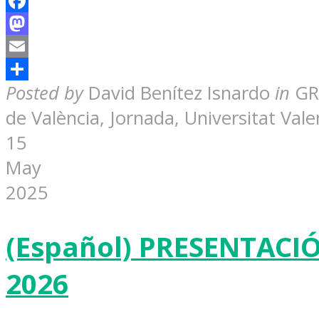
Facebook
Mastodon
Email
Share
Posted by
David Benítez Isnardo
in
GR
de València, Jornada, Universitat Vale
15
May
2025
(Español) PRESENTACIÓ
2026