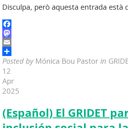
Disculpa, però aquesta entrada està
Facebook
Mastodon
Email
Share
Posted by
Mónica Bou Pastor
in
GRID
12
Apr
2025
(Español) El GRIDET pa
inclusión social para 