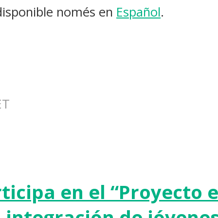
 disponible només en
Español
.
ET
rticipa en el “Proyecto
la integración de jóvene