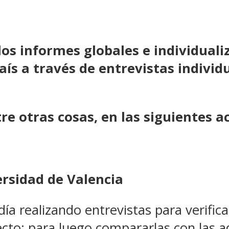
os informes globales e individuali
aís
a través de entrevistas individ
e otras cosas, en las siguientes ac
ersidad de Valencia
día realizando entrevistas para verific
yecto; para luego compararlas con las a