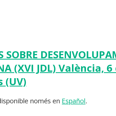
ES SOBRE DESENVOLUPA
(XVI JDL) València, 6 
 (UV)
 disponible només en
Español
.