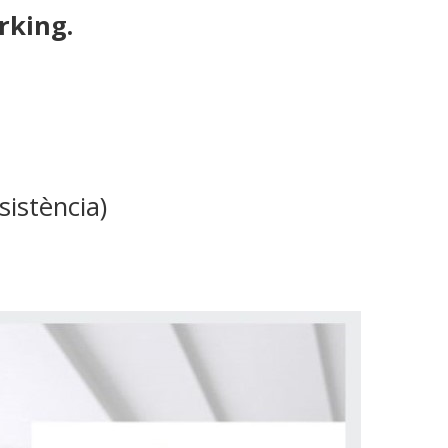
rking.
ssistència)