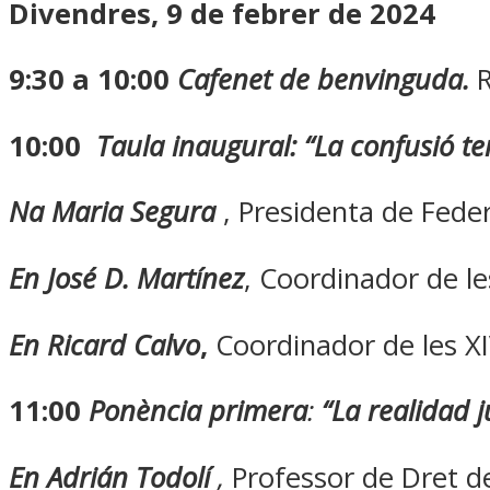
Divendres, 9 de febrer de 2024
9:30 a 10:00
Cafenet de benvinguda.
R
10:00
Taula inaugural: “La confusió t
Na Maria Segura
, Presidenta de Fed
En José D. Martínez
, Coordinador de l
En Ricard Calvo
,
Coordinador de les X
11:00
Ponència primera
:
“La realidad j
En Adrián Todolí
,
Professor de Dret de