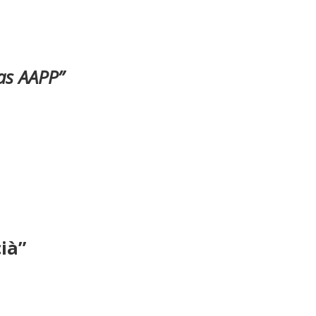
las AAPP”
ià”