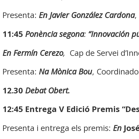
Presenta:
En
Javier González Cardona
,
11:45
Ponència segona
:
“Innovación pú
En Fermín Cerezo
,
Cap de Servei d’In
Presenta:
Na Mònica Bou
, Coordinado
12.30
Debat Obert
.
12:45
Entrega V Edició Premis “De
Presenta i entrega els premis:
En
Jos