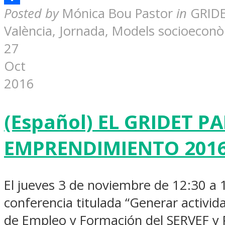
Share
Posted by
Mónica Bou Pastor
in
GRIDE
València, Jornada, Models socioeconòmi
27
Oct
2016
(Español) EL GRIDET P
EMPRENDIMIENTO 2016 
El jueves 3 de noviembre de 12:30 a 1
conferencia titulada “Generar activida
de Empleo y Formación del SERVEF y 