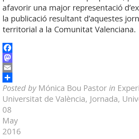
afavorir una major representació d’e
la publicació resultant d’aquestes jo
territorial a la Comunitat Valenciana.
Facebook
Mastodon
Email
Share
Posted by
Mónica Bou Pastor
in
Exper
Universitat de València, Jornada, Univ
08
May
2016