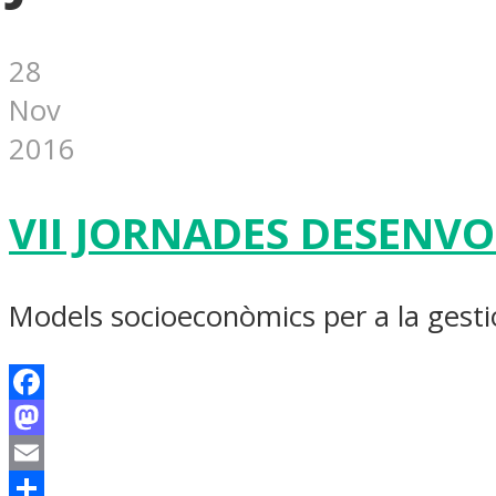
28
Nov
2016
VII JORNADES DESENV
Models socioeconòmics per a la gestió d
Facebook
Mastodon
Email