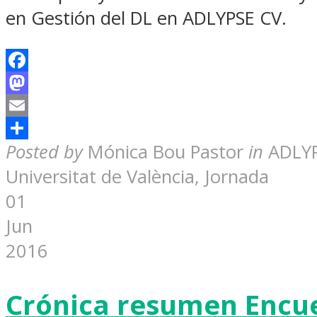
en Gestión del DL en ADLYPSE CV.
Facebook
Mastodon
Email
Share
Posted by
Mónica Bou Pastor
in
ADLYP
Universitat de València, Jornada
01
Jun
2016
Crónica resumen Encu