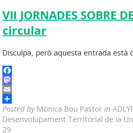
VII JORNADES SOBRE D
circular
Disculpa, però aquesta entrada està
Facebook
Mastodon
Email
Share
Posted by
Mónica Bou Pastor
in
ADLYP
Desenvolupament Territorial de la Uni
29