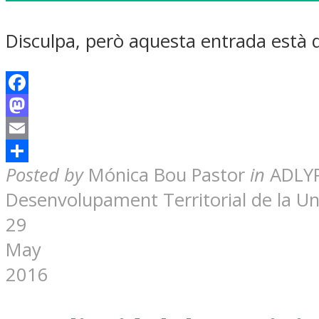
Disculpa, però aquesta entrada està
Facebook
Mastodon
Email
Share
Posted by
Mónica Bou Pastor
in
ADLYP
Desenvolupament Territorial de la Univ
29
May
2016