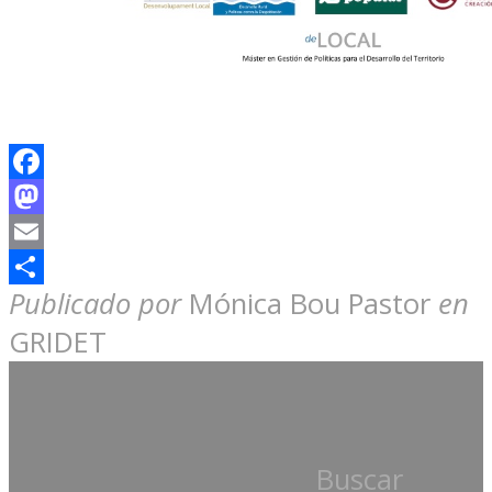
Facebook
Mastodon
Email
Compartir
Publicado por
Mónica Bou Pastor
en
GRIDET
Buscar