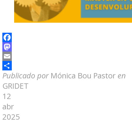
Facebook
Mastodon
Email
Compartir
Publicado por
Mónica Bou Pastor
en
GRIDET
12
abr
2025