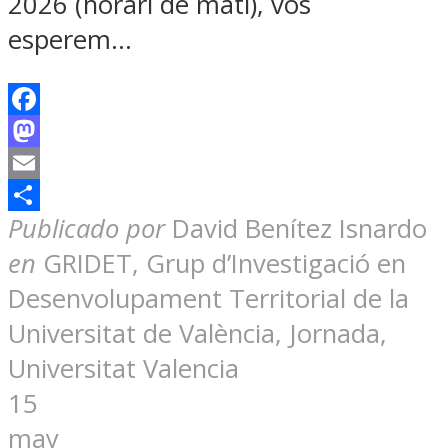
2026 (horari de matí), vos
esperem…
Facebook
Mastodon
Email
Compartir
Publicado por
David Benítez Isnardo
en
GRIDET, Grup d’Investigació en
Desenvolupament Territorial de la
Universitat de València, Jornada,
Universitat Valencia
15
may